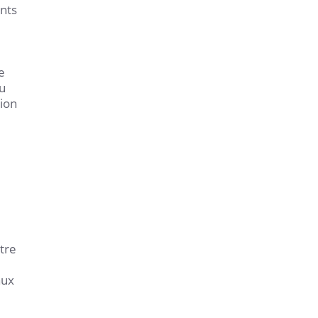
ants
e
du
tion
tre
aux