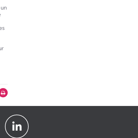
 un
e
es
ur