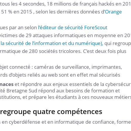
us les 4 secondes, 18 millions de français hackés en 201
e 51 % en 2015 , selon les dernières données d
’Orange
ques par an selon
l’éditeur de sécurité ForeScout
é victimes de 29 attaques informatiques en moyenne en 20
la sécurité de l’information et du numérique),
qui regrou
rmatique de 280 sociétés tricolores. C’est deux fois plus
bjet connecté : caméras de surveillance, imprimantes,
ards d’objets reliés au web sont en effet mal sécurisés
enaces
et répondre aux enjeux essentiels de la cybersécuri
sité Bretagne Sud répond aux besoins de formation et
titutions, et prépare les étudiants à ces nouveaux métier
r regroupe quatre compétences
 en cyberdéfense et en informatique de confiance, forme